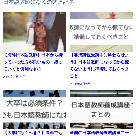
日本語教師になる
の関連記事
【海外日本語教師】日本から持
【養成講座受講中に終わらせよ
っていった方が良いもの・持っ
う】日本語教師になってから慌
ていくと便利なもの
てないように準備しておくべき
こと
2019年5月28日
2019年3月6日
【大学に行くべき？】高卒でも
全国の日本語教師養成講座コー